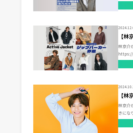
詳しく
2024.12.
【林京
林京介が
https:/
詳しく
2024.10.
【林
林京介
きになり
詳しく