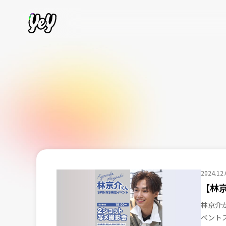
2024.12.
【林京
林京介が
ベントスペ